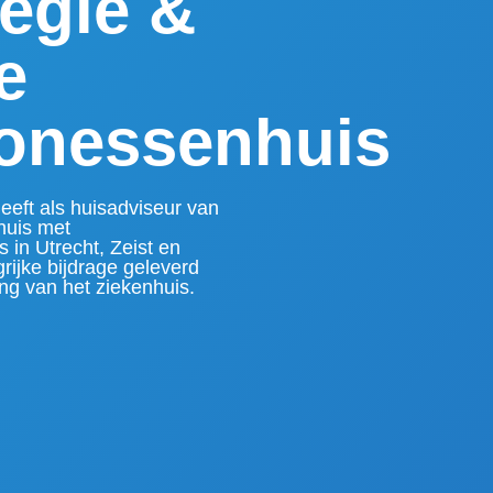
tegie &
e
onessenhuis
heeft als huisadviseur van
huis met
s in Utrecht, Zeist en
rijke bijdrage geleverd
ng van het ziekenhuis.