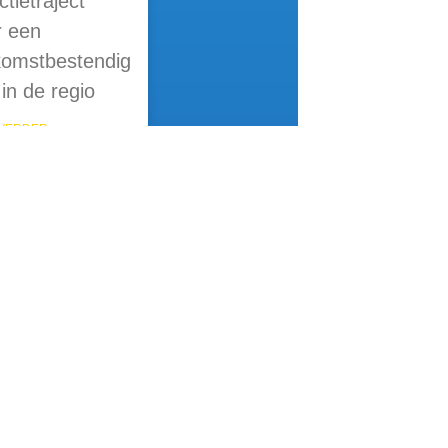
ctietraject
r een
komstbestendig
in de regio
VERDER »
le links
sten
pak