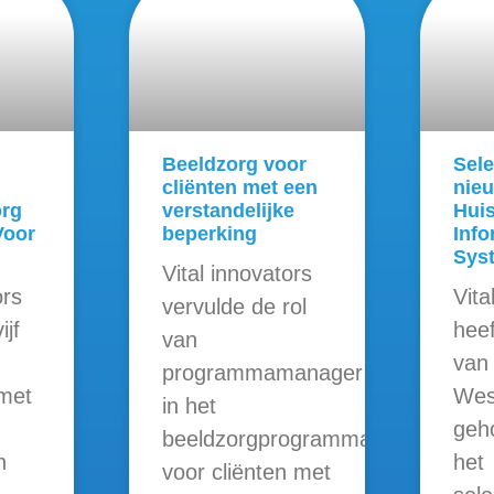
Beeldzorg voor
Sele
cliënten met een
nieu
org
verstandelijke
Hui
Voor
beperking
Info
Sys
Vital innovators
ors
Vita
vervulde de rol
ijf
heef
van
van
programmamanager
 met
Wes
in het
geh
beeldzorgprogramma
n
het
voor cliënten met