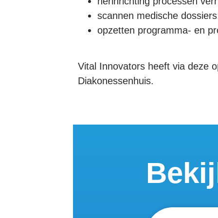
herinrichting processen ver
scannen medische dossiers:
opzetten programma- en pro
Vital Innovators heeft via deze 
Diakonessenhuis.
Beki