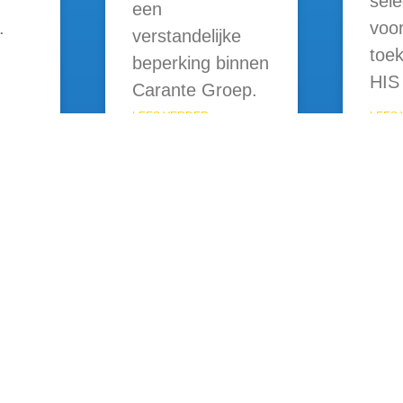
sele
een
.
voo
verstandelijke
toe
beperking binnen
HIS 
Carante Groep.
LEES VERDER »
LEES 
Snel
Dien
Aan