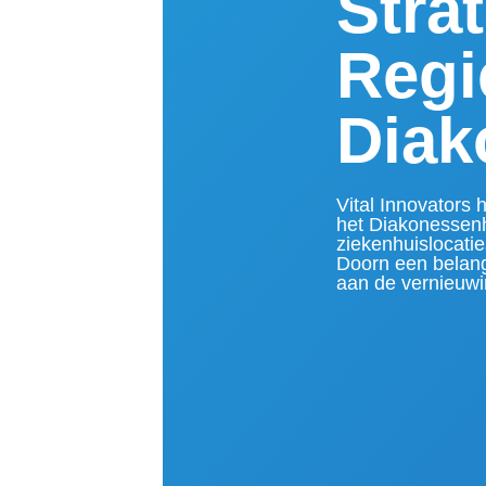
Stra
Regi
Diak
Vital Innovators 
het Diakonessen
ziekenhuislocatie
Doorn een belang
aan de vernieuwi