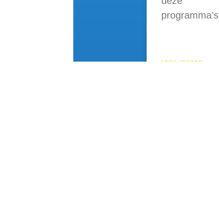
deze
programma’s
LEES VERDER »
Vital Innovators
info@vitalinnovators.nl
Lekdijk 5
3958 ND Amerongen