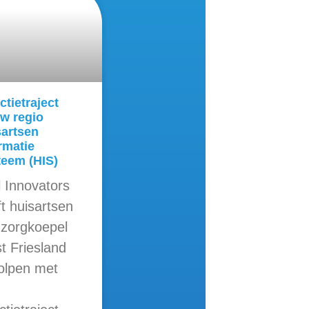
ctietraject
w regio
sartsen
rmatie
teem (HIS)
l Innovators
t huisartsen
 zorgkoepel
t Friesland
olpen met