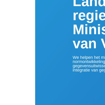
Land
regi
Mini
van
We helpen het m
normontwikkeling 
gegevensuitwisse
integratie van ge