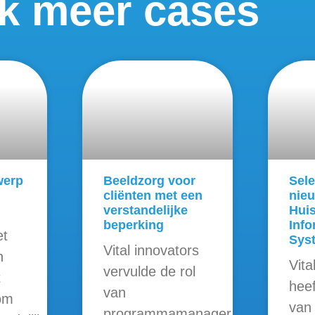
jk meer cases
werp
Beeldzorg voor
Sele
cliënten met een
nieu
verstandelijke
Hui
beperking
Info
et
Sys
Vital innovators
n
Vita
vervulde de rol
t
heef
van
om
van
programmamanager