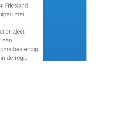
t Friesland
olpen met
ctietraject
r een
komstbestendig
in de regio
VERDER »
le links