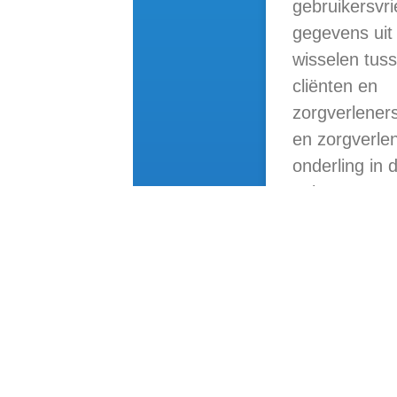
gebruikersvri
gegevens uit 
wisselen tus
cliënten en
zorgverleners
en zorgverle
onderling in 
geboortezorg
LEES VERDER »
Vital Innovators