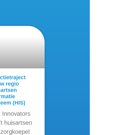
ctietraject
w regio
sartsen
rmatie
teem (HIS)
l Innovators
t huisartsen
 zorgkoepel