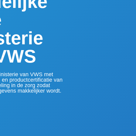
elijke
e
sterie
 VWS
inisterie van VWS met
en productcertificatie van
ling in de zorg zodat
gevens makkelijker wordt.