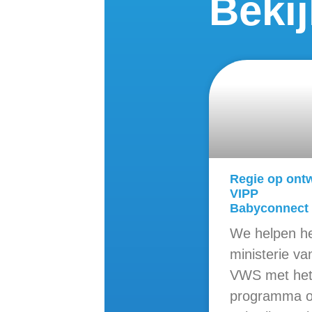
Beki
Regie op ont
VIPP
Babyconnect
We helpen h
ministerie va
VWS met he
programma 