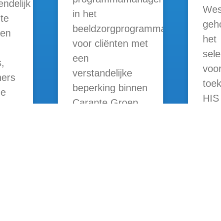
endelijk
Wes
in het
te
geh
beeldzorgprogramma
sen
het
voor cliënten met
sele
een
,
voo
verstandelijke
ners
toe
beperking binnen
de
HIS 
Carante Groep.
LEES VERDER »
LEES 
Snel