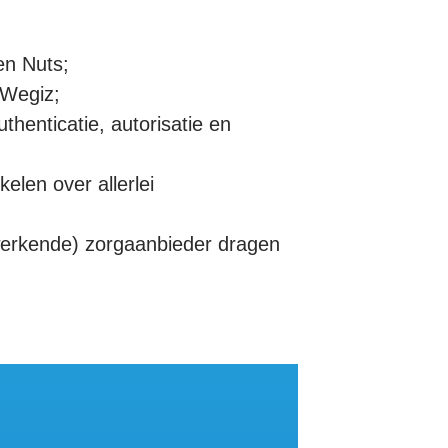
en Nuts;
 Wegiz;
uthenticatie, autorisatie en
elen over allerlei
werkende) zorgaanbieder dragen