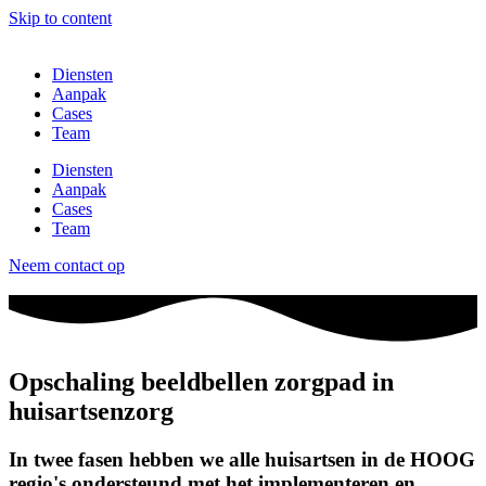
Skip to content
Diensten
Aanpak
Cases
Team
Diensten
Aanpak
Cases
Team
Neem contact op
Opschaling beeldbellen zorgpad in
huisartsenzorg
In twee fasen hebben we alle huisartsen in de HOOG
regio's ondersteund met het implementeren en